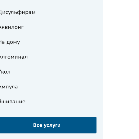
Дисульфирам
Аквилонг
На дому
Алгоминал
Укол
Ампула
Вшивание
Все услуги