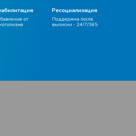
еабилитация
Ресоциализация
бавление от
Поддержка после
коголизма
выписки - 24/7/365