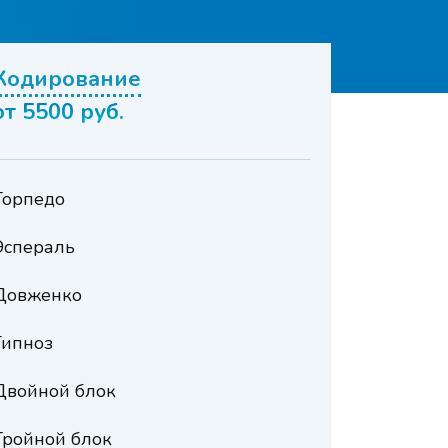
Кодирование
от 5500 руб.
Торпедо
Эспераль
Довженко
Гипноз
Двойной блок
Тройной блок