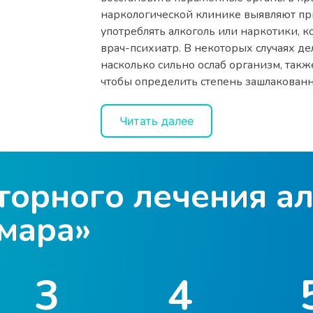
наркологической клинике выявляют при
употреблять алкоголь или наркотики, к
врач-психиатр. В некоторых случаях де
насколько сильно ослаб организм, такж
чтобы определить степень зашлакованн
Врачи совместно выстраивают индивид
Читать далее
назначается либо индивидуально подоб
реабилитации. При необходимости могу
психологом, лечебный массаж, восста
лечение. И только потом, когда челове
торного лечения а
вернуться к здоровой и счастливой жи
возможное для этого!
мара»
В клинике вас ждёт приветливый персо
сбалансированное питание, а самое гл
лечение. Работаем на результат, работае
3
4