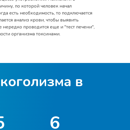
чину, по которой человек начал
огда есть необходимость, то подключается
лается анализ крови, чтобы выявить
е нередко проводится еще и "тест печени",
ости организма токсинами.
уальный план лечения. При этом
ранная кодировка, либо курс
т назначаться занятия с психотерапевтом,
навливающие капельницы или аппаратное
к пройдет полный курс, он сможет
лкоголизма в
зни. Наши специалисты сделают все
нал, комфортные палаты, вкусное и
авное - это эффективное и продуктивное
м для вас!
5
6