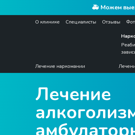
🚑 Можем выеха
О клинике
Специалисты
Отзывы
Фот
Нарко
Реаби
завис
Лечение наркомании
Лечени
Лечение
алкоголиз
амбулатор